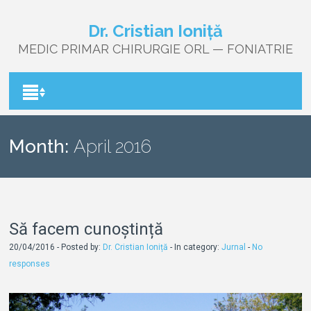
Dr. Cristian Ioniță
MEDIC PRIMAR CHIRURGIE ORL — FONIATRIE
Month:
April 2016
Să facem cunoștință
20/04/2016 - Posted by:
Dr. Cristian Ioniță
- In category:
Jurnal
-
No
responses