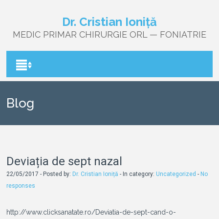
Dr. Cristian Ioniță
MEDIC PRIMAR CHIRURGIE ORL — FONIATRIE
Blog
Deviația de sept nazal
22/05/2017 - Posted by:
Dr. Cristian Ioniță
- In category:
Uncategorized
-
No
responses
http://www.clicksanatate.ro/Deviatia-de-sept-cand-o-